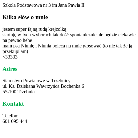
Szkoła Podstawowa nr 3 im Jana Pawła II
Kilka słów o mnie
jestem super fajną rudą krejzolką
startuję w tych wyborach tak dość spontanicznie ale będzie ciekawie
na pewno hehe
mam psa Niunię i Niunia poleca na mnie głosować (to nie tak że ją
przekupilam)
<33333
Adres
Starostwo Powiatowe w Trzebnicy
ul. Ks. Dziekana Wawrzyńca Bochenka 6
55-100 Trzebnica
Kontakt
Telefon:
601 095 444