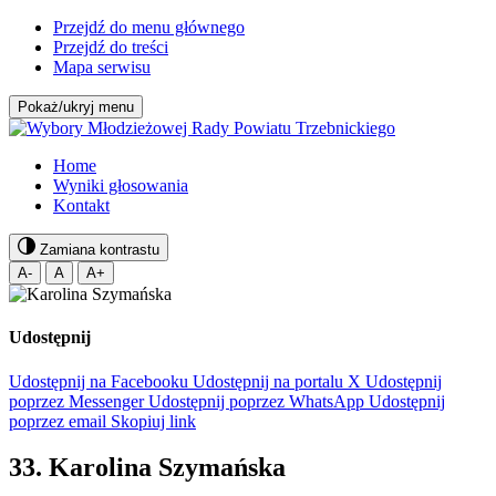
Przejdź do menu głównego
Przejdź do treści
Mapa serwisu
Pokaż/ukryj menu
Home
Wyniki głosowania
Kontakt
Zamiana kontrastu
A-
A
A+
Udostępnij
Udostępnij na Facebooku
Udostępnij na portalu X
Udostępnij
poprzez Messenger
Udostępnij poprzez WhatsApp
Udostępnij
poprzez email
Skopiuj link
33. Karolina Szymańska