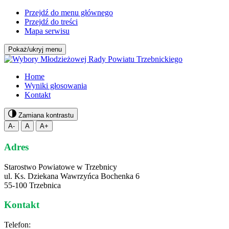
Przejdź do menu głównego
Przejdź do treści
Mapa serwisu
Pokaż/ukryj menu
Home
Wyniki głosowania
Kontakt
Zamiana kontrastu
A-
A
A+
Adres
Starostwo Powiatowe w Trzebnicy
ul. Ks. Dziekana Wawrzyńca Bochenka 6
55-100 Trzebnica
Kontakt
Telefon: